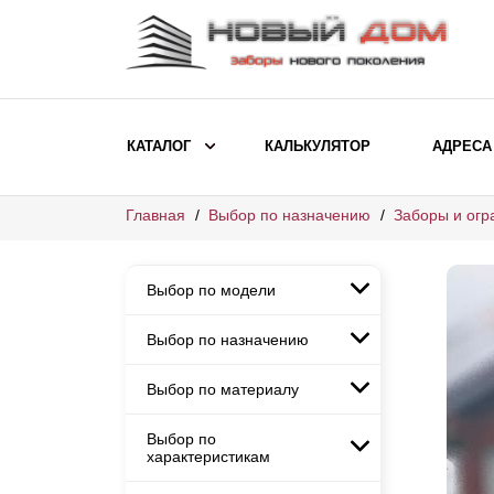
КАТАЛОГ
КАЛЬКУЛЯТОР
АДРЕСА
Главная
Выбор по назначению
Заборы и огр
ВЫБОР ПО МОДЕЛИ
Заборы Ранчо
Выбор по модели
Заборы Хай-тек
Заборы Классика
Выбор по назначению
Заборы Ранчо
Заборы Жалюзи
Заборы Хай-тек
Выбор по материалу
Заборы и ограждения для
Заборы Классика
детских садов
ВЫБОР ПО НАЗНАЧЕНИЮ
Заборы Жалюзи
Выбор по
Заборы с кирпичными столбами
Заборы для дачи
характеристикам
Заборы и ограждения для детских
Заборы из евроштакетника
Элитные заборы для коттеджей
садов