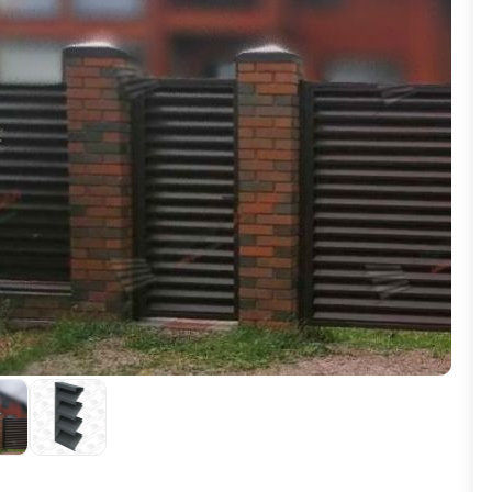
ВЫБОР ПО ХАРАКТЕРИСТИКАМ
Горизонтальные заборы
Высокие заборы
Красивые, дизайнерские заборы
ВЫБОР ПО СПОСОБУ МОНТАЖА
Заборы под ключ
Готовые заборы
Комплекты заборов-лего "сделай сам"
Быстровозводимые заборы