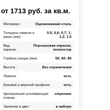
Каркасы ворот
от 1713 руб. за кв.м.
Калитки
Входные группы
Материал :
Оцинкованная сталь
Толщина ламели и
0,5; 0,6; 0,7; 1;
ВСЕ ДЛЯ ЗАБОРА
рамы (мм) :
1,2; 1,5
Панели для забора
Вид
Порошковая окраска;
окраски :
полиэстер
Глубина секции (мм) :
50; 60; 80
Высота :
Без ограничения
Ламели :
есть
Боковой и верхний профили :
есть
Центральная усиливающая
опционно
планка :
Заклепки в цвет :
в наборе