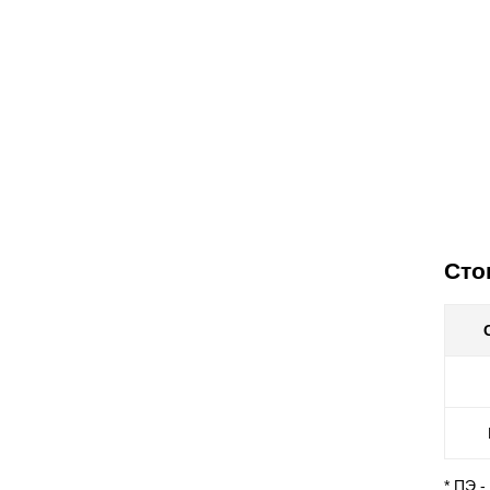
Сто
* ПЭ 