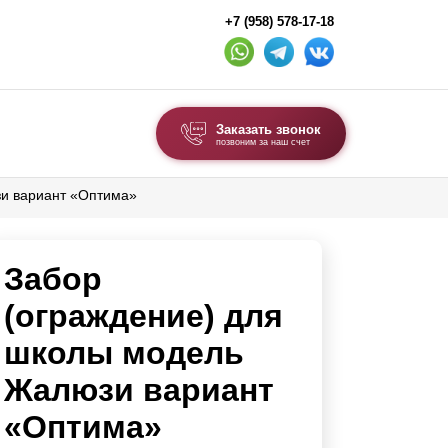
+7 (958) 578-17-18
Заказать звонок
позвоним за наш счет
зи вариант «Оптима»
ВЫБОР ПО ТИПУ
Модульные заборы и ограждения
Забор
Комбинированные заборы
Секционные заборы
(ограждение) для
школы модель
ВОРОТА И КАЛИТКИ
Жалюзи вариант
Ворота откатные
«Оптима»
Ворота распашные
Ворота складные гармошка