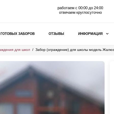
работаем с 00:00 до 24:00
отвечаем круглосуточно
 ГОТОВЫХ ЗАБОРОВ
ОТЗЫВЫ
ИНФОРМАЦИЯ
аждения для школ
Забор (ограждение) для школы модель Жалю
ВЫБОР ПО МАТЕРИАЛУ
Заборы с кирпичными столбами
Заборы из евроштакетника
горизонтального
Металлические заборы для дачи
Забор жалюзи с кирпичными столбами
Металлические заборы
Металлические ограждения