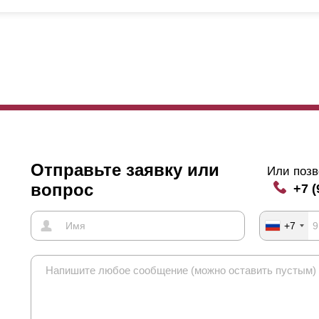
обенно важно, если дом высокий и располагается близко от забора
рхнего этажа снизу-вверх, специально подбирают такую величину на
личине полки
ламели
.
мимо описанных характеристик нахлест определяется еще одной о
кций превышает 150 см,
ламели
могут прогибаться. Для предотвращ
лители, получается, что они расположены с изнанки забора, то ест
лепками, и, когда нахлест отсутствует, заклепки наблюдаются с на
то, которое расположено внизу.
нечно это не влияет на эксплуатацию заграждения, но может смотр
Отправьте заявку или
Или позв
авится, чтобы заклепки просматривались. В этом случае нахлест с
вопрос
+7 (
шением.
+7