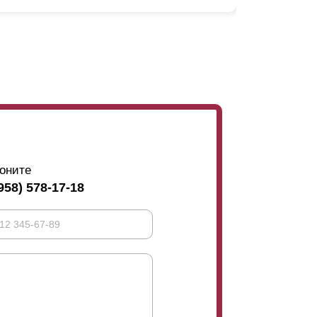
. Чтобы исключить возможность просмотра
хлеста, чтобы он соответствовал всей
собенностью заграждений. Если длина
ения этого на задней стенке устанавливают
ь со стороны участка. Их закрепляют
ружной стороны. Это отчетливо видно на
еться не слишком эстетично. Не всем
оните
тановится оптимальным конструктивным
958) 578-17-18