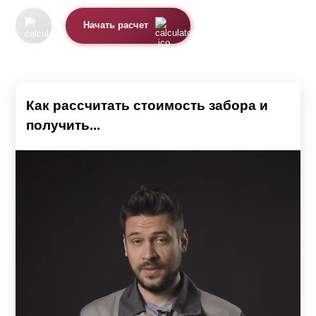
составных деталей, чем в "
Оптиме
". Отсюда
формируется цена и на “
Оптиму
” она чуть выше. Для
Начать расчет
детального расчета и сравнения воспользуйтесь
нашим калькулятором.
Как рассчитать стоимость забора и
получить...