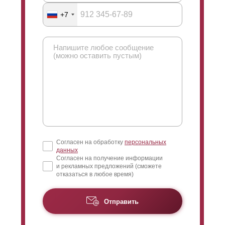
Что можно сказать про угол обзора? Здесь имеется
+7
ввиду насколько большой будет угол обзора при
взгляде сквозь ламели через забор. Чуть раньше вы
могли видеть фото с подобным углом обзора. Если
смотреть снаружи, то при взгляде наверх вы увидите
только небо (участка за ним просмотреть
невозможно). Если же взглянуть с другой стороны
забора, взгляд упадет сверху и обзору откроется
нижняя часть пространства. При необходимости
сужается угол обзора при максимально
возможном
нахлесте
.
Согласен на обработку
персональных
данных
Согласен на получение информации
и рекламных предложений (сможете
отказаться в любое время)
Отправить