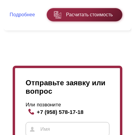
окраской. Тут выбор расцветок и фактур огромен вне
зависимости от толщины стали. Мы предоставляем
Подробнее
Расчитать стоимость
полный каталог цветов RAL и несколько
разновидностей фактур.
В “
Оптима
” высота ламели составляет 109
миллиметров (это при глубине секции 50
миллиметров). Так же “
Оптиму
” возможно
приобрести в глубине секции 60 миллиметров, тогда
ширина ламели составит 123 миллиметра и в
глубине 80 миллиметров и тут высота ламели будет
170 миллиметров.
Отправьте заявку или
вопрос
Или позвоните
+7 (958) 578-17-18