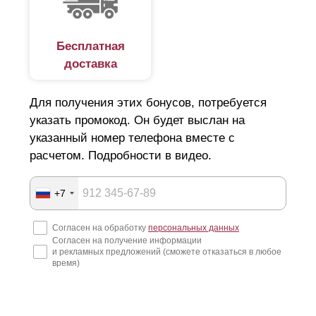
Бесплатная
доставка
Для получения этих бонусов, потребуется
указать промокод. Он будет выслан на
“
Оптима
” прекрасно подходит для заграждения
абсолютно любых объектов: загородных участков,
указанный номер телефона вместе с
домов, веранд, беседок, мест для семейного и
расчетом. Подробности в видео.
активного отдыха, сада и ограждения балкона. Так
же широко используется данная модель для
+7
заграждения предприятий и частных
паркингов
, так
как высота ламели прекрасно смотрится в заборах
любой высоты, как в низких, так и в высоких.
Согласен на обработку
персональных данных
Согласен на получение информации
и рекламных предложений (сможете отказаться в любое
В "
Оптиме
" высота ламелей несколько меньше, чем в
время)
"Стандарте", что говорит об увеличении расхода
стали. Так как для возведения забора одной высоты в
"Стандарте" потребуется меньшее количество