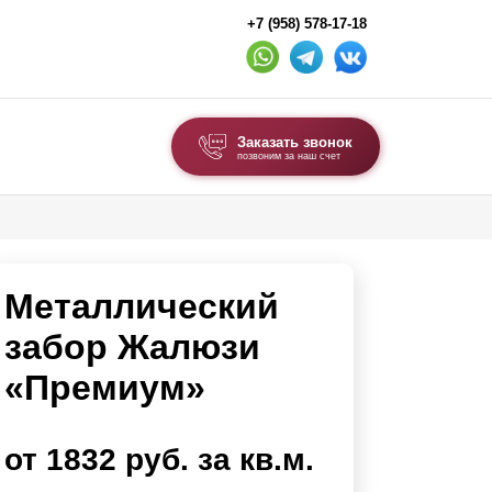
+7 (958) 578-17-18
Заказать звонок
позвоним за наш счет
ВЫБОР ПО ТИПУ
Модульные заборы и ограждения
Металлический
Комбинированные заборы
Секционные заборы
забор Жалюзи
«Премиум»
ВОРОТА И КАЛИТКИ
Ворота откатные
от 1832 руб. за кв.м.
Ворота распашные
Ворота складные гармошка