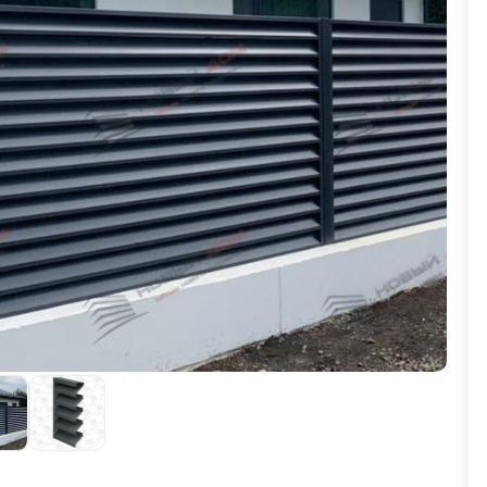
ВЫБОР ПО ХАРАКТЕРИСТИКАМ
Горизонтальные заборы
Высокие заборы
Красивые, дизайнерские заборы
ВЫБОР ПО СПОСОБУ МОНТАЖА
Заборы под ключ
Готовые заборы
Комплекты заборов-лего "сделай сам"
Быстровозводимые заборы