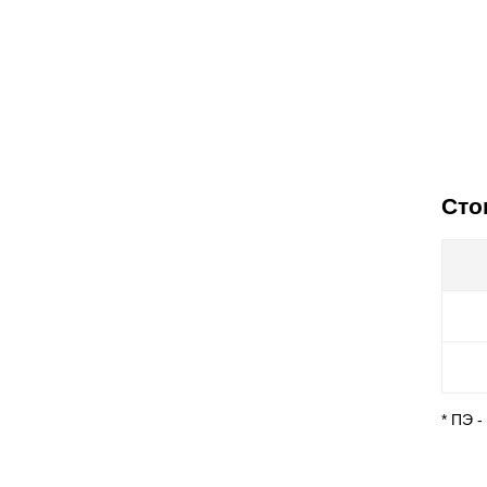
Сто
* ПЭ 