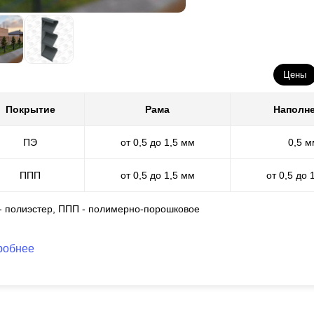
бора, что повлияет на его декоративные особенности. Впрочем, на 
яет и все зависит от вкусов и предпочтений самого заказчика. Так
риант премиального забора, можно заказать конструкцию с гориз
з
нахлеста
.
Цены
Покрытие
Рама
Наполн
ПЭ
от 0,5 до 1,5 мм
0,5 м
ППП
от 0,5 до 1,5 мм
от 0,5 до 
 - полиэстер, ППП - полимерно-порошковое
робнее