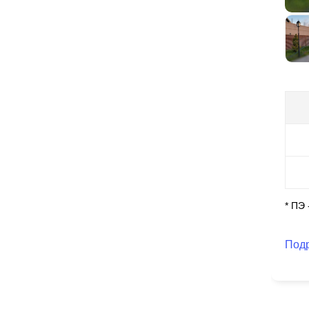
за
вли
ва
бе
* ПЭ
Под