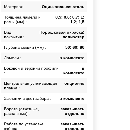
Каркасы ворот
Материал :
Оцинкованная сталь
Калитки
Толщина ламели и
0,5; 0,6; 0,7; 1;
Входные группы
рамы (мм) :
1,2; 1,5
Вид
Порошковая окраска;
покрытия :
полиэстер
ВСЕ ДЛЯ ЗАБОРА
Глубина секции (мм) :
50; 60; 80
Панели для забора
Ламели :
в комплекте
Боковой и верхний профили
в
:
комплекте
Центральная усиливающая
опционно
планка :
Заклепки в цвет забора :
в комплекте
Ворота (откатные,
заказывать
распашные) :
отдельно
Работа по установке
заказывать
забора :
отдельно