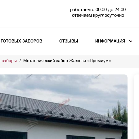
работаем с 00:00 до 24:00
отвечаем круглосуточно
 ГОТОВЫХ ЗАБОРОВ
ОТЗЫВЫ
ИНФОРМАЦИЯ
е заборы
Металлический забор Жалюзи «Премиум»
ВЫБОР ПО МАТЕРИАЛУ
Заборы с кирпичными столбами
Заборы из евроштакетника
горизонтального
Металлические заборы для дачи
Забор жалюзи с кирпичными столбами
Металлические заборы
Металлические ограждения