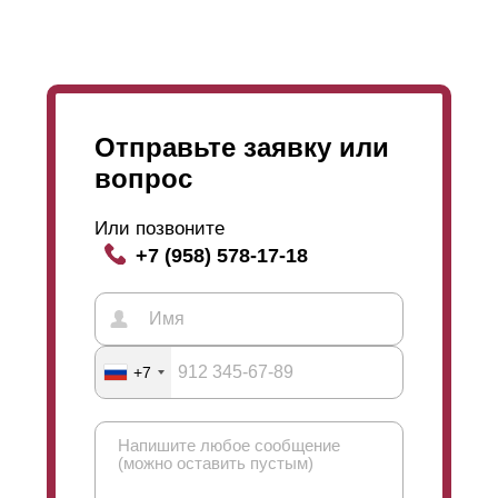
процессом покраски. С таким покрытием вы вольны
выбрать любую толщину стали, любой цвет из
богатого каталога RAL и выбрать фактуру росписи.
Самым главным бонусом становится возможность
применения любого конструкторского решения,
любого ноу-хау из нашего арсенала.
Отправьте заявку или
вопрос
Или позвоните
+7 (958) 578-17-18
+7