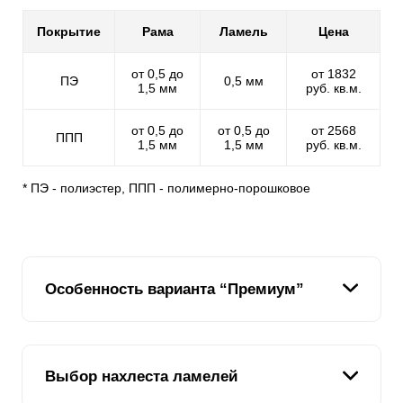
Покрытие
Рама
Ламель
Цена
от 0,5 до
от 1832
ПЭ
0,5 мм
1,5 мм
руб. кв.м.
от 0,5 до
от 0,5 до
от 2568
ППП
1,5 мм
1,5 мм
руб. кв.м.
* ПЭ - полиэстер, ППП - полимерно-порошковое
Особенность варианта “Премиум”
Название модели подобрано недаром. По
Выбор нахлеста ламелей
сравнению с другими вариациями заборов этой