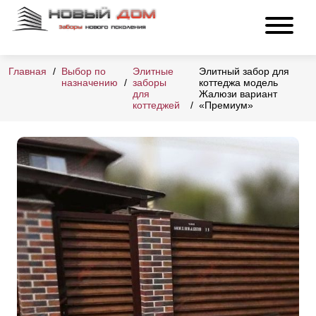
Главная
Выбор по
Элитные
Элитный забор для
назначению
заборы
коттеджа модель
для
Жалюзи вариант
коттеджей
«Премиум»