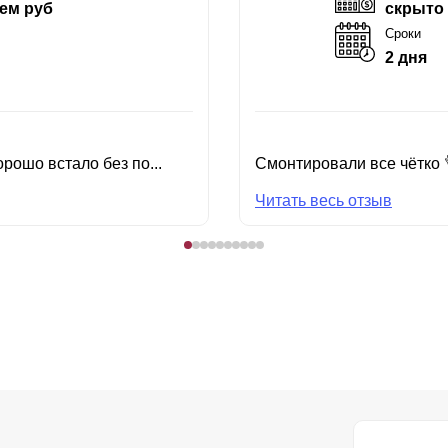
ем руб
скрыто
Сроки
2 дня
рошо встало без по...
Смонтировали все чётко 
Читать весь отзыв