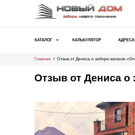
КАТАЛОГ
КАЛЬКУЛЯТОР
АДРЕСА
Главная
Отзыв от Дениса о заборе-жалюзи «О
ВЫБОР ПО МОДЕЛИ
Заборы Ранчо
Отзыв от Дениса о
Заборы Хай-тек
Заборы Классика
Заборы Жалюзи
ВЫБОР ПО НАЗНАЧЕНИЮ
Заборы и ограждения для детских
садов