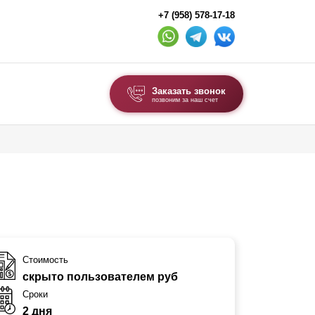
+7 (958) 578-17-18
Заказать звонок
позвоним за наш счет
ВЫБОР ПО ТИПУ
Модульные заборы и ограждения
Комбинированные заборы
Секционные заборы
ВОРОТА И КАЛИТКИ
Стоимость
скрыто пользователем руб
Ворота откатные
Сроки
Ворота распашные
2 дня
Ворота складные гармошка