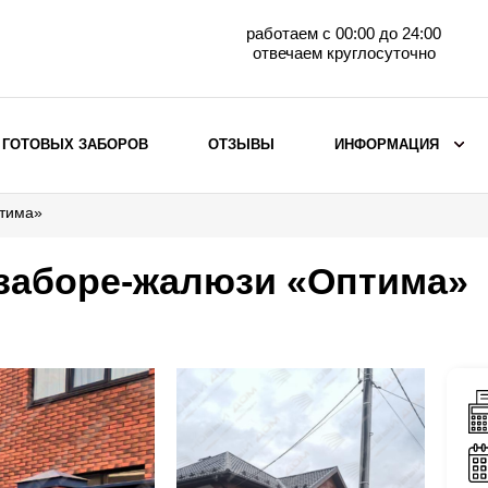
работаем с 00:00 до 24:00
отвечаем круглосуточно
 ГОТОВЫХ ЗАБОРОВ
ОТЗЫВЫ
ИНФОРМАЦИЯ
птима»
ВЫБОР ПО МАТЕРИАЛУ
Заборы с кирпичными столбами
 заборе-жалюзи «Оптима»
Заборы из евроштакетника
горизонтального
Металлические заборы для дачи
Забор жалюзи с кирпичными столбами
Металлические заборы
Металлические ограждения