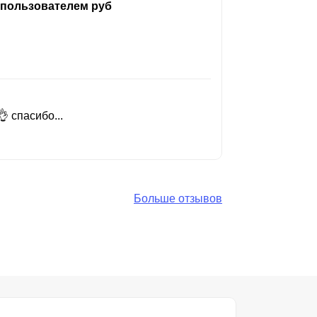
 пользователем руб
 спасибо...
Добрый день
Читать вес
Больше отзывов