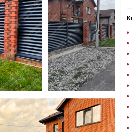
ВЫБОР ПО ХАРАКТЕРИСТИКАМ
Горизонтальные заборы
К
Высокие заборы
Красивые, дизайнерские заборы
ВЫБОР ПО СПОСОБУ МОНТАЖА
Заборы под ключ
Готовые заборы
Комплекты заборов-лего "сделай сам"
Быстровозводимые заборы