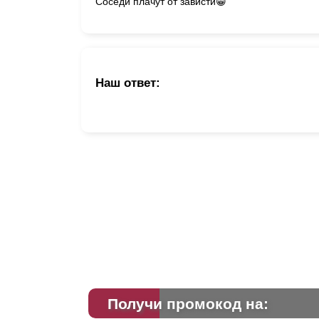
Соседи плачут от зависти😁
Наш ответ:
Получи промокод на: